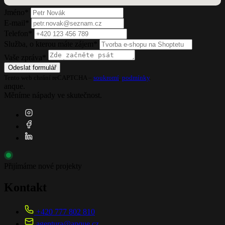
Jméno
*
E-mail
*
Telefon
*
Služba, o kterou máte zájem
*
Vaše zpráva
*
Odeslat formulář
Tento web chrání reCAPTCHA –
soukromí
,
podmínky
.
anque.
Měníme nápady ve skutečnost.
Přijímáme nové projekty
Kontakt
+420 777 802 810
agentura@anque.cz