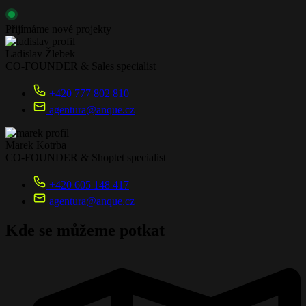
Přijímáme nové projekty
Ladislav Žlebek
CO-FOUNDER & Sales specialist
+420 777 802 810
agentura@anque.cz
Marek Kotrba
CO-FOUNDER & Shoptet specialist
+420 605 148 417
agentura@anque.cz
Kde se můžeme potkat