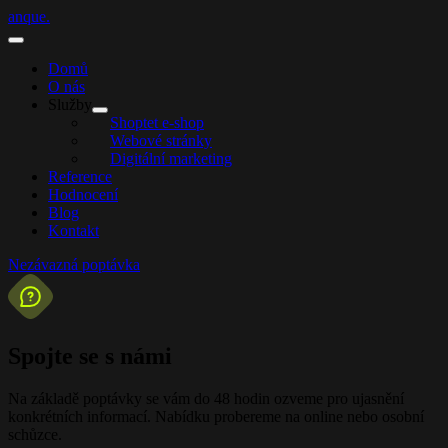
anque.
Domů
O nás
Služby
Shoptet e-shop
Webové stránky
Digitální marketing
Reference
Hodnocení
Blog
Kontakt
Nezávazná poptávka
Spojte se s námi
Na základě poptávky se vám do 48 hodin ozveme pro ujasnění
konkrétních informací. Nabídku probereme na online nebo osobní
schůzce.